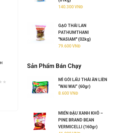
(01kg)
140.300
VNĐ
GẠO THÁI LAN
PATHUMTHANI
"NASIAM" (02kg)
79.600
VNĐ
NH
BÁNH SNACK TÔM “HANAMI” HANAMI
BÁNH
Sản Phẩm Bán Chạy
PRAWN CRACKERS (60gr)
”SNAC
MÌ GÓI LẨU THÁI ĂN LIỀN
20.200
VNĐ
4.30
“WAI WAI” (60gr)
8.600
VNĐ
THÊM VÀO GIỎ
MIẾN ĐẬU XANH KHÔ –
PINE BRAND BEAN
VERMICELLI (160gr)