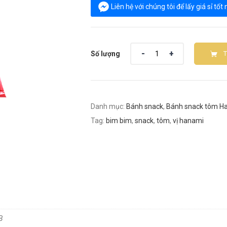
Liên hệ với chúng tôi để lấy giá sỉ tốt
Số lượng
Danh mục:
Bánh snack
,
Bánh snack tôm H
Tag:
bim bim
,
snack
,
tôm
,
vị hanami
B