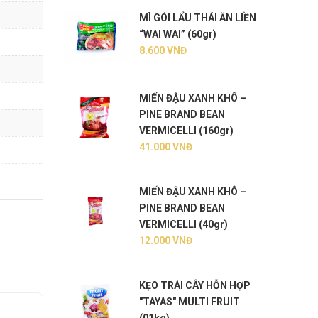
MÌ GÓI LẨU THÁI ĂN LIỀN
“WAI WAI” (60gr)
8.600
VNĐ
MIẾN ĐẬU XANH KHÔ –
PINE BRAND BEAN
VERMICELLI (160gr)
41.000
VNĐ
MIẾN ĐẬU XANH KHÔ –
PINE BRAND BEAN
VERMICELLI (40gr)
12.000
VNĐ
KẸO TRÁI CÂY HỖN HỢP
"TAYAS" MULTI FRUIT