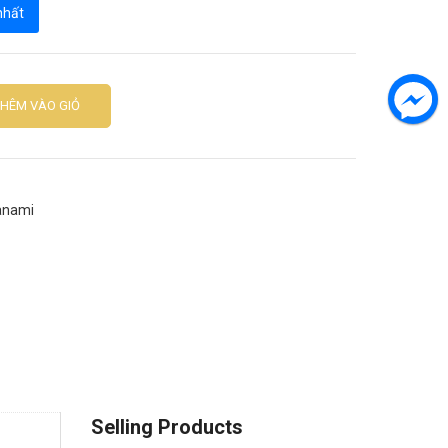
 nhất
THÊM VÀO GIỎ
anami
Selling Products