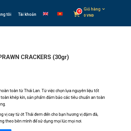
Giỏ hàng
0
ng tôi
Tài khoản
0
VNĐ
PRAWN CRACKERS (30gr)
àn toàn từ Thái Lan. Từ việc chọn lựa nguyên liệu tốt
àn toàn khép kín, sản phẩm đảm bảo các tiêu chuẩn an toàn
ùng.
ng vị cay từ ớt Thái đem đến cho bạn hương vị đậm đà,
g theo bên mình để sử dụng mọi lúc mọi nơi.