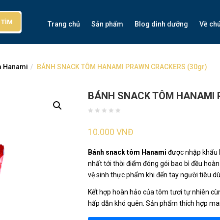
TÌM
Trang chủ
Sản phẩm
Blog dinh dưỡng
Về chú
m Hanami
BÁNH SNACK TÔM HANAMI PRAWN CRACKERS (30gr)
BÁNH SNACK TÔM HANAMI 
10.000
VNĐ
Bánh snack tôm Hanami
được nhập khẩu ho
nhất tới thời điểm đóng gói bao bì đều ho
vệ sinh thực phẩm khi đến tay người tiêu d
Kết hợp hoàn hảo của tôm tươi tự nhiên cù
hấp dẫn khó quên. Sản phẩm thích hợp man