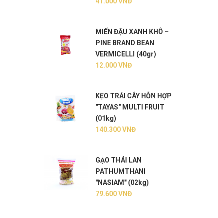
41.000
VNĐ
MIẾN ĐẬU XANH KHÔ –
PINE BRAND BEAN
VERMICELLI (40gr)
12.000
VNĐ
KẸO TRÁI CÂY HỖN HỢP
"TAYAS" MULTI FRUIT
(01kg)
140.300
VNĐ
GẠO THÁI LAN
PATHUMTHANI
"NASIAM" (02kg)
79.600
VNĐ
0