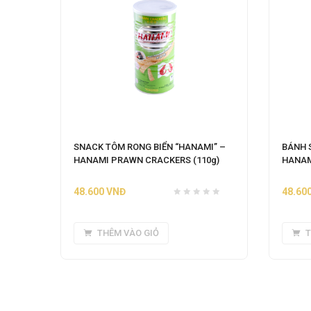
SNACK TÔM RONG BIỂN “HANAMI” –
BÁNH 
HANAMI PRAWN CRACKERS (110g)
HANAM
48.600
VNĐ
48.60
THÊM VÀO GIỎ
T