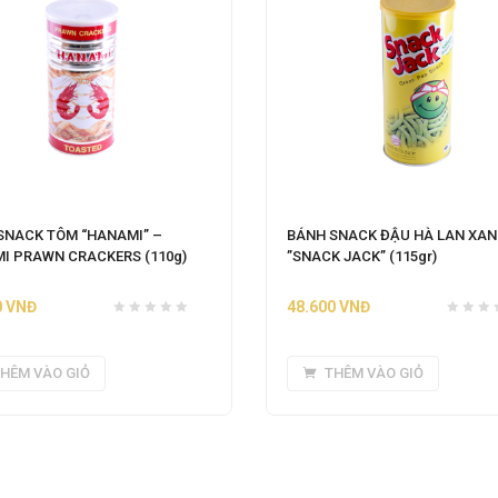
SNACK TÔM “HANAMI” –
BÁNH SNACK ĐẬU HÀ LAN XA
I PRAWN CRACKERS (110g)
”SNACK JACK” (115gr)
0
VNĐ
48.600
VNĐ
HÊM VÀO GIỎ
THÊM VÀO GIỎ