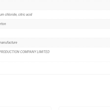
um chloride, citric acid
rton
manufacture
 PRODUCTION COMPANY LIMITED