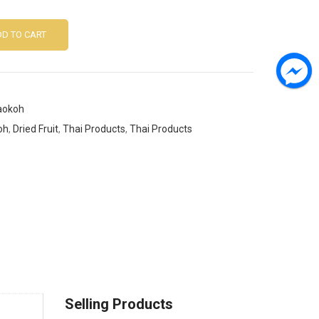
D TO CART
aokoh
oh
,
Dried Fruit
,
Thai Products
,
Thai Products
Selling Products