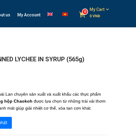
My Cart
0
ut us
My Account
0
VNĐ
ED LYCHEE IN SYRUP (565g)
hái Lan chuyên sản xuất và xuất khẩu các thực phẩm
ng hộp Chaokoh
được lựa chọn từ những trái vải thơm
nh mát giúp giải nhiệt cơ thể, xóa tan cơn khát.
 nhất