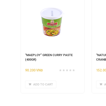
“MAEPLOY” GREEN CURRY PASTE
“NATU
(400GR)
CRANBE
90.200
VNĐ
152.0
ADD TO CART
A