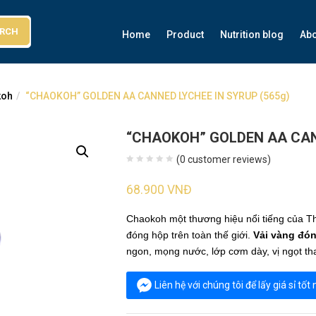
ARCH
Home
Product
Nutrition blog
Abo
koh
“CHAOKOH” GOLDEN AA CANNED LYCHEE IN SYRUP (565g)
“CHAOKOH” GOLDEN AA CANN
(
0
customer reviews)
68.900
VNĐ
Chaokoh một thương hiệu nổi tiếng của T
đóng hộp trên toàn thế giới.
Vải vàng đó
ngon, mọng nước, lớp cơm dày, vị ngọt tha
Liên hệ với chúng tôi để lấy giá sỉ tốt