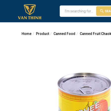
SE
Home
Product
Canned Food
Canned Fruit Chao