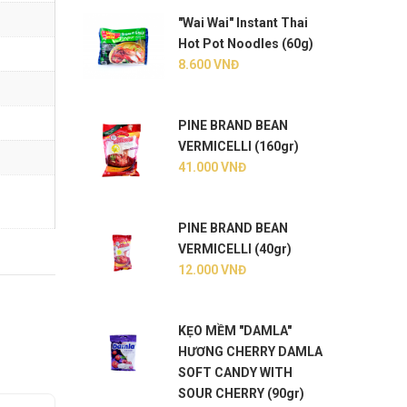
"Wai Wai" Instant Thai
Hot Pot Noodles (60g)
8.600
VNĐ
PINE BRAND BEAN
VERMICELLI (160gr)
41.000
VNĐ
PINE BRAND BEAN
VERMICELLI (40gr)
12.000
VNĐ
KẸO MỀM "DAMLA"
HƯƠNG CHERRY DAMLA
SOFT CANDY WITH
SOUR CHERRY (90gr)