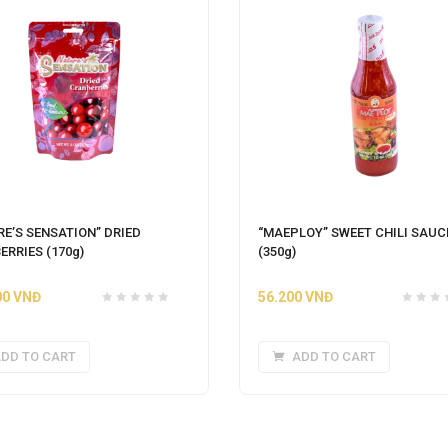
RE’S SENSATION” DRIED
“MAEPLOY” SWEET CHILI SAUC
RRIES (170g)
(350g)
00
VNĐ
56.200
VNĐ
DD TO CART
ADD TO CART