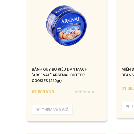
BÁNH QUY BƠ KIỂU ĐAN MẠCH
MIẾN 
“ARSENAL” ARSENAL BUTTER
BEAN V
COOKIES (210gr)
41.00
67.000
VNĐ
T
THÊM VÀO GIỎ