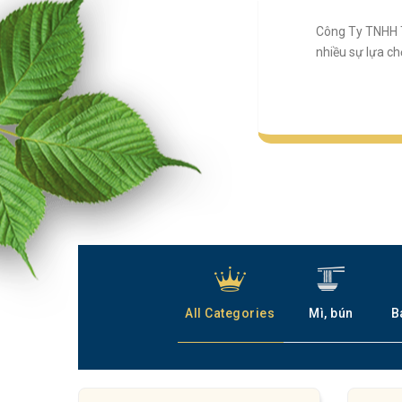
Công Ty TNHH T
nhiều sự lựa c
All Categories
Mì, bún
B