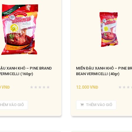
ĐẬU XANH KHÔ – PINE BRAND
MIẾN ĐẬU XANH KHÔ – PINE B
ERMICELLI (160gr)
BEAN VERMICELLI (40gr)
0
VNĐ
12.000
VNĐ
HÊM VÀO GIỎ
THÊM VÀO GIỎ