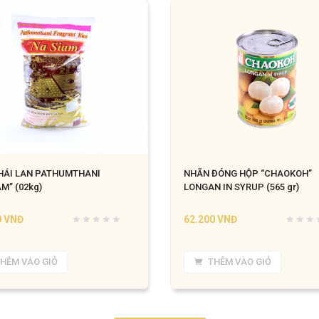
HÁI LAN PATHUMTHANI
NHÃN ĐÓNG HỘP “CHAOKOH”
M” (02kg)
LONGAN IN SYRUP (565 gr)
0
VNĐ
62.200
VNĐ
HÊM VÀO GIỎ
THÊM VÀO GIỎ