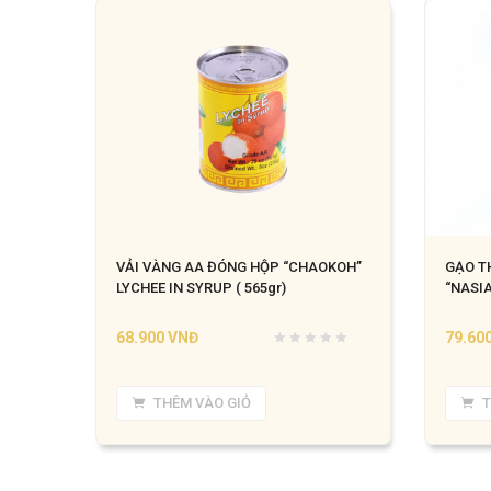
VẢI VÀNG AA ĐÓNG HỘP “CHAOKOH”
GẠO T
LYCHEE IN SYRUP ( 565gr)
“NASIA
68.900
VNĐ
79.60
THÊM VÀO GIỎ
T