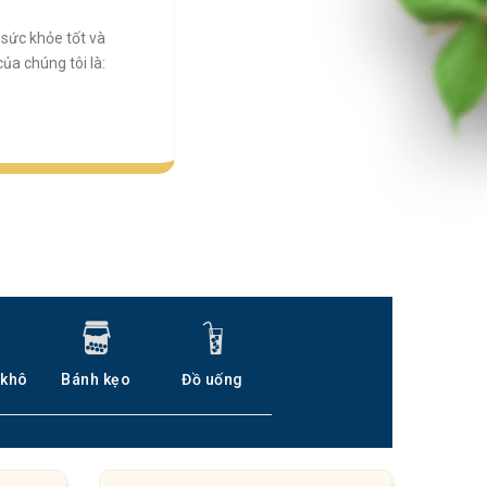
sức khỏe tốt và
a chúng tôi là:
 khô
Bánh kẹo
Đồ uống