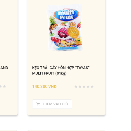
RAND
KẸO TRÁI CÂY HỖN HỢP “TAYAS”
MULTI FRUIT (01kg)
140.300
VNĐ
THÊM VÀO GIỎ