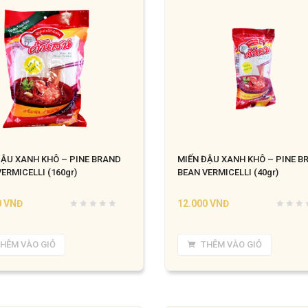
ĐẬU XANH KHÔ – PINE BRAND
MIẾN ĐẬU XANH KHÔ – PINE B
ERMICELLI (160gr)
BEAN VERMICELLI (40gr)
0
VNĐ
12.000
VNĐ
HÊM VÀO GIỎ
THÊM VÀO GIỎ