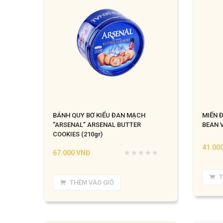
BÁNH QUY BƠ KIỂU ĐAN MẠCH
MIẾN 
“ARSENAL” ARSENAL BUTTER
BEAN V
COOKIES (210gr)
41.00
67.000
VNĐ
T
THÊM VÀO GIỎ