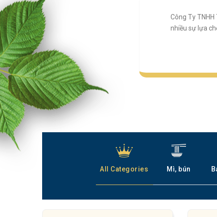
Công Ty TNHH T
nhiều sự lựa c
All Categories
Mì, bún
B