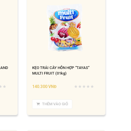
RAND
KẸO TRÁI CÂY HỖN HỢP “TAYAS”
MULTI FRUIT (01kg)
140.300
VNĐ
THÊM VÀO GIỎ