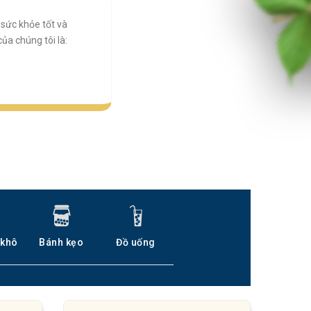
sức khỏe tốt và
a chúng tôi là:
 khô
Bánh kẹo
Đồ uống