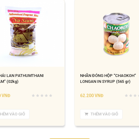
HÁI LAN PATHUMTHANI
NHÃN ĐÓNG HỘP “CHAOKOH”
M” (02kg)
LONGAN IN SYRUP (565 gr)
0
VNĐ
62.200
VNĐ
HÊM VÀO GIỎ
THÊM VÀO GIỎ