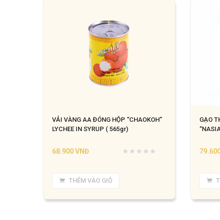
VẢI VÀNG AA ĐÓNG HỘP “CHAOKOH”
GẠO T
LYCHEE IN SYRUP ( 565gr)
“NASIA
68.900
VNĐ
79.60
THÊM VÀO GIỎ
T