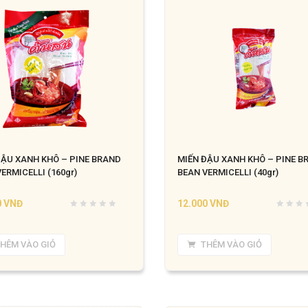
ĐẬU XANH KHÔ – PINE BRAND
MIẾN ĐẬU XANH KHÔ – PINE B
ERMICELLI (160gr)
BEAN VERMICELLI (40gr)
0
VNĐ
12.000
VNĐ
HÊM VÀO GIỎ
THÊM VÀO GIỎ