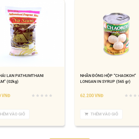
HÁI LAN PATHUMTHANI
NHÃN ĐÓNG HỘP “CHAOKOH”
M” (02kg)
LONGAN IN SYRUP (565 gr)
0
VNĐ
62.200
VNĐ
HÊM VÀO GIỎ
THÊM VÀO GIỎ