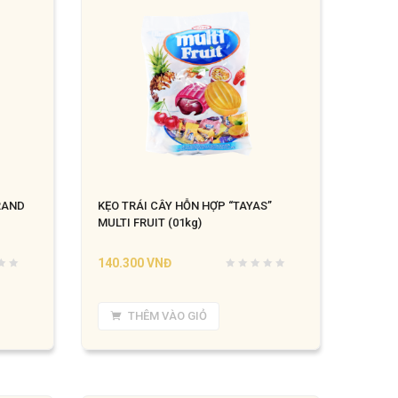
RAND
KẸO TRÁI CÂY HỖN HỢP “TAYAS”
MULTI FRUIT (01kg)
140.300
VNĐ
THÊM VÀO GIỎ