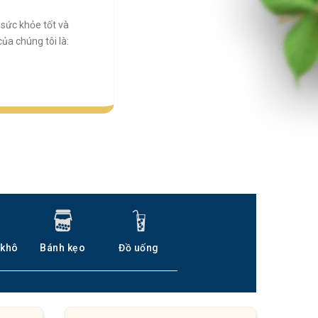
sức khỏe tốt và
a chúng tôi là:
 khô
Bánh kẹo
Đồ uống