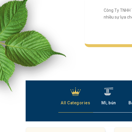
Công Ty TNHH T
nhiều sự lựa c
All Categories
Mì, bún
B