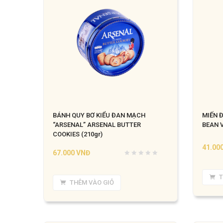
BÁNH QUY BƠ KIỂU ĐAN MẠCH
MIẾN 
“ARSENAL” ARSENAL BUTTER
BEAN V
COOKIES (210gr)
41.00
67.000
VNĐ
T
THÊM VÀO GIỎ