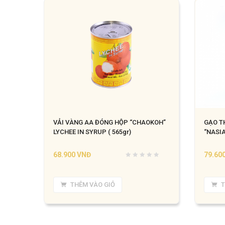
VẢI VÀNG AA ĐÓNG HỘP “CHAOKOH”
GẠO T
LYCHEE IN SYRUP ( 565gr)
“NASIA
68.900
VNĐ
79.60
THÊM VÀO GIỎ
T