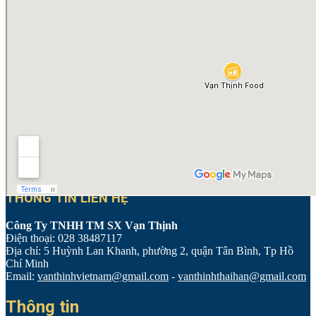
THÔNG TIN LIÊN HỆ
Công Ty TNHH TM SX Vạn Thịnh
Điện thoại: 028 38487117
Địa chỉ: 5 Huỳnh Lan Khanh, phường 2, quận Tân Bình, Tp Hồ
Chí Minh
Email:
vanthinhvietnam@gmail.com
-
vanthinhthaihan@gmail.com
Thông tin