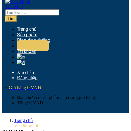
Tìm
Trang chủ
Sản phẩm
Blog dinh dưỡng
Về chúng tôi
Tài khoản
Xin chào
Đăng nhập
0
Giỏ hàng
0
VNĐ
Bạn chưa có sản phẩm nào trong giỏ hàng!
Tổng:
0
VNĐ
Trang chủ
Về chúng tôi