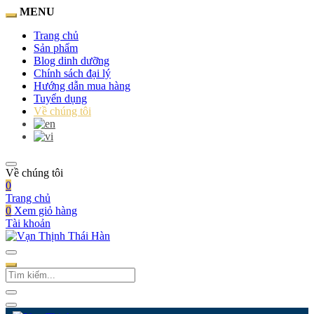
MENU
Trang chủ
Sản phẩm
Blog dinh dưỡng
Chính sách đại lý
Hướng dẫn mua hàng
Tuyển dụng
Về chúng tôi
Về chúng tôi
0
Trang chủ
0
Xem giỏ hàng
Tài khoản